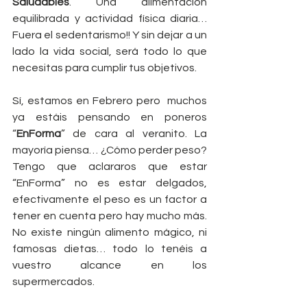
Saludables
. Una alimentación 
equilibrada y actividad física diaria… 
Fuera el sedentarismo!! Y sin dejar a un 
lado la vida social, será todo lo que 
necesitas para cumplir tus objetivos. 
Sí, estamos en Febrero pero  muchos 
ya estáis pensando en poneros 
“
EnForma
” de cara al veranito. La 
mayoría piensa… ¿Cómo perder peso? 
Tengo que aclararos que estar 
“EnForma” no es estar delgados, 
efectivamente el peso es un factor a 
tener en cuenta pero hay mucho más. 
No existe ningún alimento mágico, ni 
famosas dietas… todo lo tenéis a 
vuestro alcance en los 
supermercados. 