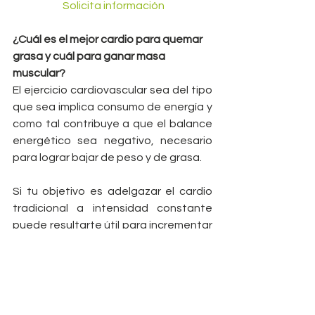
      Solicita información     
¿Cuál es el mejor cardio para quemar 
grasa y cuál para ganar masa 
muscular?
El ejercicio cardiovascular sea del tipo 
que sea implica consumo de energía y 
como tal contribuye a que el balance 
energético sea negativo, necesario 
para lograr bajar de peso y de grasa.
Si tu objetivo es adelgazar el cardio 
tradicional a intensidad constante 
puede resultarte útil para incrementar 
el gasto calórico diario. Pero recuerda 
que lograrás aún mejores resultados si 
lo combinas con hiit. Por ejemplo: 3 
días cardio constante y 2 días hiit.