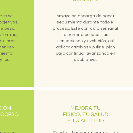
 eso se
Amaya se encarga de hacer
objetivos.
seguimiento durante todo el
de peso,
proceso. Este contacto semanal
s formas,
la permite conocer tus
mejorar
sensaciones y evolución, así
 Menús y
aplicar cambios y pulir el plan
miento
para continuar avanzando en
y tus
tus objetivos.
CIÓN
MEJORA TU
ROCESO
FÍSICO, TU SALUD
Y TU ACTITUD
 la mano
Construir buenas rutinas de vida