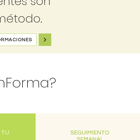
ientes son
 método.
ORMACIONES
EnForma?
 TU
SEGUIMIENTO
SEMANAL