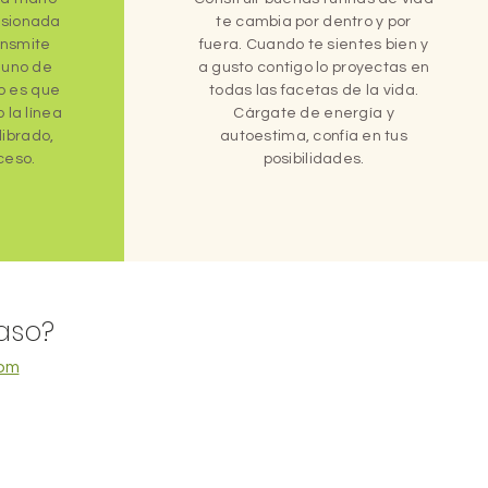
asionada
te cambia por dentro y por
ansmite
fuera. Cuando te sientes bien y
 uno de
a gusto contigo lo proyectas en
vo es que
todas las facetas de la vida.
 la línea
Cárgate de energía y
librado,
autoestima, confía en tus
ceso.
posibilidades.
caso?
com