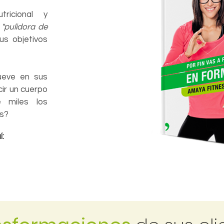
tricional y
o
"pulidora de
us objetivos
ueve en sus
ir un cuerpo
 miles los
as?
í: