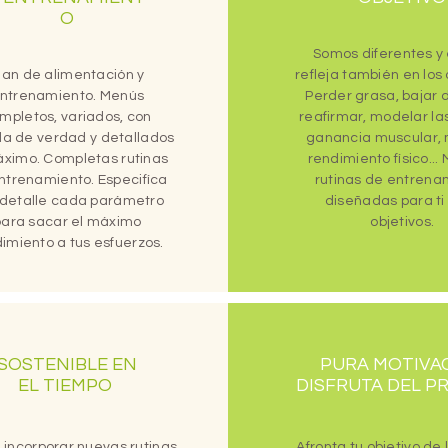
O
Somos diferentes y
lan de alimentación y
refleja también en los 
ntrenamiento. Menús
Perder grasa, bajar 
mpletos, variados, con
reafirmar, modelar la
a de verdad y detallados
ganancia muscular, 
áximo. Completas rutinas
rendimiento físico...
ntrenamiento. Especifíca
rutinas de entrena
 detalle cada parámetro
diseñadas para ti 
para sacar el máximo
objetivos.
imiento a tus esfuerzos.
SOSTENIBLE EN
PURA MOTIVA
EL TIEMPO
DISFRUTA DEL P
incorporar nuevas rutinas
Afronta tu objetivo de