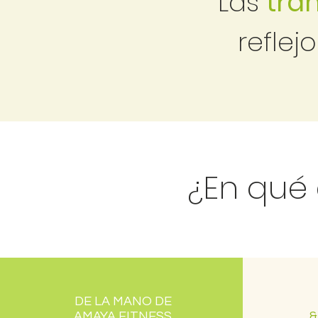
Las
tra
reflej
¿En qué
DE LA MANO DE
AMAYA FITNESS
&