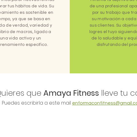
rar tus hábitos de vida. Su
de una profesional ap
eamiento es sostenible en
por su trabajo que tr
iempo, ya que se basa en
su motivación a cada
da de verdad, variedad y
sus clientes. Su objeti
librio de macros, ligado a
logres el tuyo siguiendo
una vida activa y un
de lo saludable y equi
renamiento específico.
disfrutando del pro
Quieres que
Amaya Fitness
lleve tu 
Puedes escribirla a este mail
enformaconfitness@gmail.