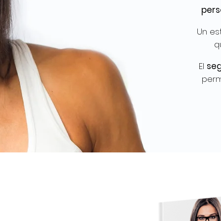
pers
Un est
q
El
se
perm