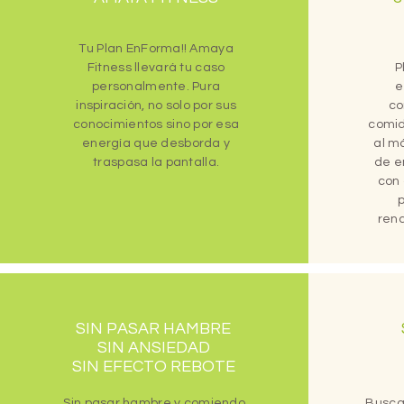
Tu Plan EnForma!! Amaya
Fitness llevará tu caso
P
personalmente. Pura
e
inspiración, no solo por sus
co
conocimientos sino por esa
comid
energía que desborda y
al m
traspasa la pantalla.
de e
con
rend
SIN PASAR HAMBRE
SIN ANSIEDAD
SIN EFECTO REBOTE
Sin pasar hambre y comiendo
Busca 