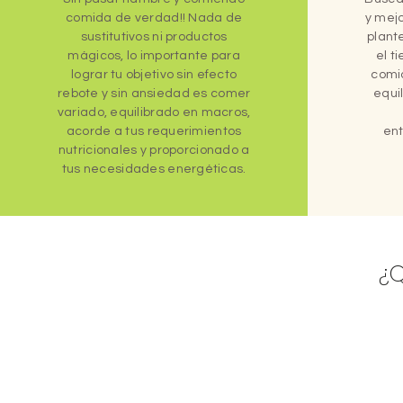
comida de verdad!! Nada de
y mejo
sustitutivos ni productos
plant
mágicos, lo importante para
el t
lograr tu objetivo sin efecto
comi
rebote y sin ansiedad es comer
equi
variado, equilibrado en macros,
acorde a tus requerimientos
ent
nutricionales y proporcionado a
tus necesidades energéticas.
¿