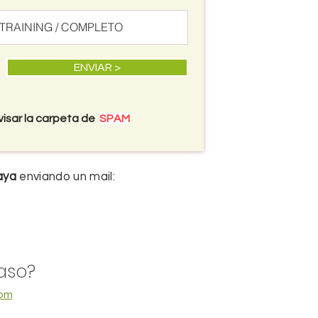
ENVIAR >
visar la carpeta de
SPAM
aya
enviando un mail:
caso?
com