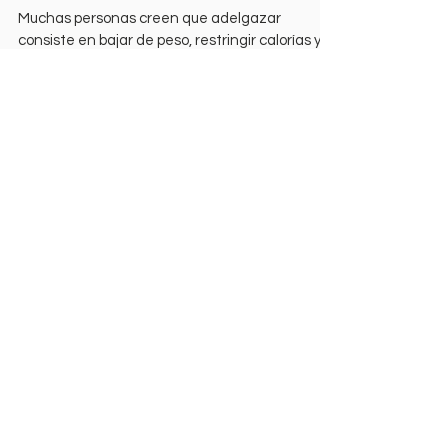
GRASA CORPORAL
Muchas personas creen que adelgazar
consiste en bajar de peso, restringir calorías y
hacer mucho cardio. La realidad es mucho más
compleja Utilizar grasa como fuente de energía
depende del funcionamiento de tus
mitocondrias, de la calidad del entrenamiento,
del descanso y de cómo plantees el déficit
calórico. MITOCONDRIAS, LAS "FÁBRICAS
QUEMA GRASAS" Las mitocondrias son los
orgánulos encargados de transformar la grasa
en ATP, la energía que finalmente utilizan
nuestras célul