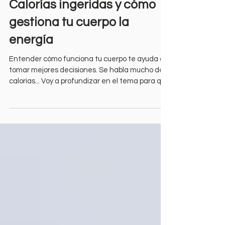
Calorías ingeridas y cómo
gestiona tu cuerpo la
energía
Entender cómo funciona tu cuerpo te ayuda a
tomar mejores decisiones. Se habla mucho de
calorías... Voy a profundizar en el tema para que
podáis diferenciar entre las calorías ingeridas y
cómo el cuerpo gestiona su energía. Porque hay
diferentes factores que promueven el uso de
energía y otros marcan tendencia para
acumularla como grasa. La energía ingerida
son las calorías que aportamos mediante los
alimentos: cada macronutriente tiene un valor
calórico específico (proteínas