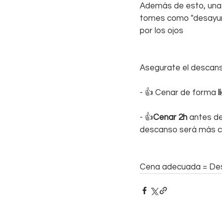
Además de esto, una 
tomes como "desayuno
por los ojos
Asegurate el desc
- 👍 Cenar de forma 
l
- 👍
Cenar 2h 
antes de
descanso será más 
Cena adecuada = De