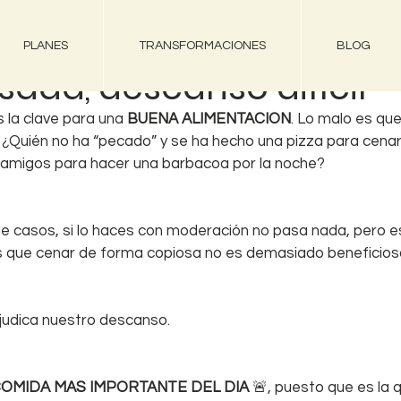
PLANES
TRANSFORMACIONES
BLOG
ada, descanso difícil
s la clave para una 
BUENA ALIMENTACION
. Lo malo es que
 ¿Quién no ha “pecado” y se ha hecho una pizza para cenar?
 amigos para hacer una barbacoa por la noche? 
e casos, si lo haces con moderación no pasa nada, pero e
 que cenar de forma copiosa no es demasiado beneficioso
udica nuestro descanso.
COMIDA MAS IMPORTANTE DEL DIA 
🚨, puesto que es la q