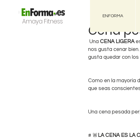
ENFORMA
Amaya Fitness
Cena pes
 Una 
CENA LIGERA
 e
nos gusta cenar bien.
gusta quedar con los
Como en la mayoría d
que seas conscientes
Una cena pesada perj
# 🚨
LA CENA ES LA 