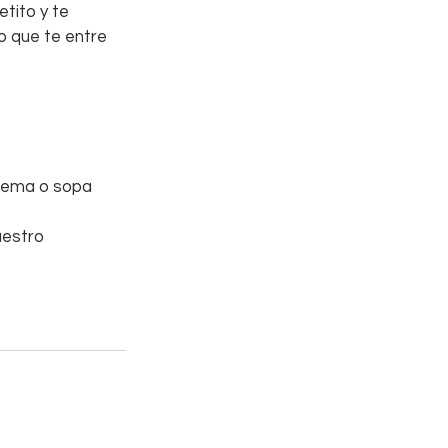
tito y te 
 que te entre 
crema o sopa
uestro 