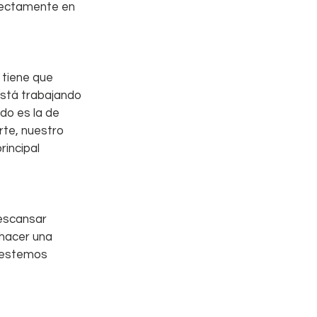
rectamente en 
tiene que 
está trabajando 
do es la de 
rte, nuestro 
rincipal 
escansar 
hacer una 
 estemos 