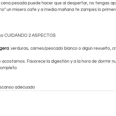
cena pesada puede hacer que al despertar, no tengas ape
" un misero cafe y a media mañana te zampes lo primero
anso CUIDANDO 2 ASPECTOS
igera
. verduras, carnes/pescado blanco o algún revuelto, 
 acostarnos. Favorece la digestión y a la hora de dormir n
completo
scanso adecuado