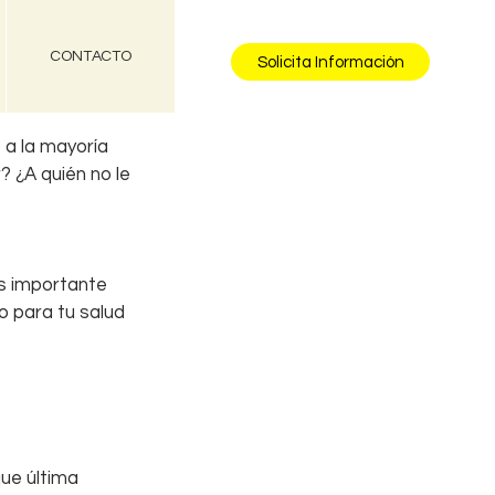
CONTACTO
Solicita Información
 a la mayoría 
 ¿A quién no le 
s importante 
 para tu salud
ue última 