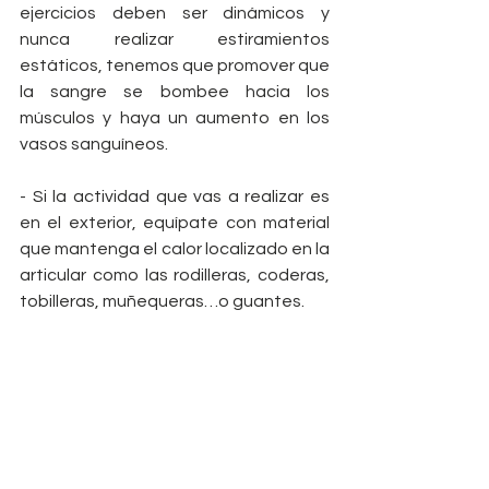
ejercicios deben ser dinámicos y 
nunca realizar estiramientos 
estáticos, tenemos que promover que 
la sangre se bombee hacia los 
músculos y haya un aumento en los 
vasos sanguíneos. 
- Si la actividad que vas a realizar es 
en el exterior, equípate con material 
que mantenga el calor localizado en la 
articular como las rodilleras, coderas, 
tobilleras, muñequeras…o guantes. 
- IMPORTANTE durante todo el año, 
una buena alimentación junto a un 
complemento natural como es el 
ARKOPHARMA HARPAGOFITO. Esta 
planta salvaje tiene propiedades 
antinflamatorias y analgésicas que 