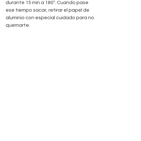
durante 15 min a 180º. Cuando pase 
ese tiempo sacar, retirar el papel de 
aluminio con especial cuidado para no 
quemarte. 
✔ 
En una sartén, poner unas gotas de 
aceite y pasar los espárragos. 
✔ 
Emplatar los rulos acompañados de 
los espárragos y listo para disfrutar 
de lo lindo!! 
> Si te ha gustado comparte con tu 
gente :)
VOLVER AL BLOG
¿Quieres que
Amaya