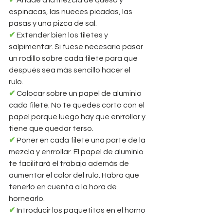
✔ 
Añade a la mezcla de queso y 
espinacas, las nueces picadas, las 
pasas y una pizca de sal. 
✔ 
Extender bien los filetes y 
salpimentar. Si fuese necesario pasar 
un rodillo sobre cada filete para que 
después sea más sencillo hacer el 
rulo. 
✔ 
Colocar sobre un papel de aluminio 
cada filete. No te quedes corto con el 
papel porque luego hay que enrrollar y 
tiene que quedar terso. 
✔ 
Poner en cada filete una parte de la 
mezcla y enrrollar. El papel de aluminio 
te facilitará el trabajo además de 
aumentar el calor del rulo. Habrá que 
tenerlo en cuenta a la hora de 
hornearlo. 
✔ 
Introducir los paquetitos en el horno 