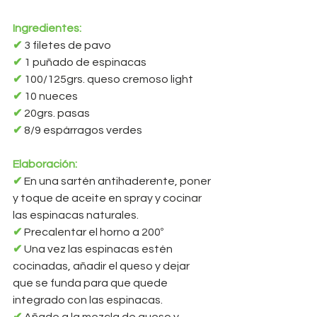
Ingredientes:
✔ 
3 filetes de pavo 
✔ 
1 puñado de espinacas 
✔ 
100/125grs. queso cremoso light 
✔ 
10 nueces 
✔ 
20grs. pasas 
✔ 
8/9 espárragos verdes 
Elaboración:
✔ 
En una sartén antihaderente, poner 
y toque de aceite en spray y cocinar 
las espinacas naturales. 
✔
 Precalentar el horno a 200º 
✔ 
Una vez las espinacas estén 
cocinadas, añadir el queso y dejar 
que se funda para que quede 
integrado con las espinacas. 