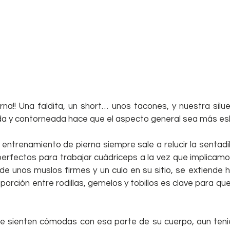
rna!! Una faldita, un short… unos tacones, y nuestra silu
ida y contorneada hace que el aspecto general sea más es
trenamiento de pierna siempre sale a relucir la sentadilla
perfectos para trabajar cuádriceps a la vez que implicamos
de unos muslos firmes y un culo en su sitio, se extiende has
orción entre rodillas, gemelos y tobillos es clave para que 
 sienten cómodas con esa parte de su cuerpo, aun tenie