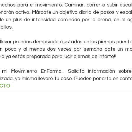
echos para el movimiento. Caminar, correr o subir escal
ndrán activo. Márcate un objetivo diario de pasos y esca
de un plus de intensidad caminado por la arena, en el a
illos.
llevar prendas demasiado ajustadas en las piernas puesto q
 un poco y al menos dos veces por semana date un mas
ra ya estás preparada para lucir piernas de infarto!!
 mi Movimiento EnForma... Solicita información sobre 
lizada, yo misma llevaré tu caso. Puedes ponerte en conta
CTO