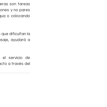
eras son tareas 
lones y no pares 
gua o colocando 
ue dificultan la 
aje, ayudará a 
el servicio de 
cto a través del 