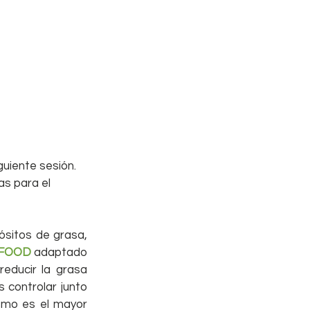
guiente sesión. 
as para el 
ósitos de grasa, 
 FOOD
 adaptado 
educir la grasa 
 controlar junto 
mo es el mayor 