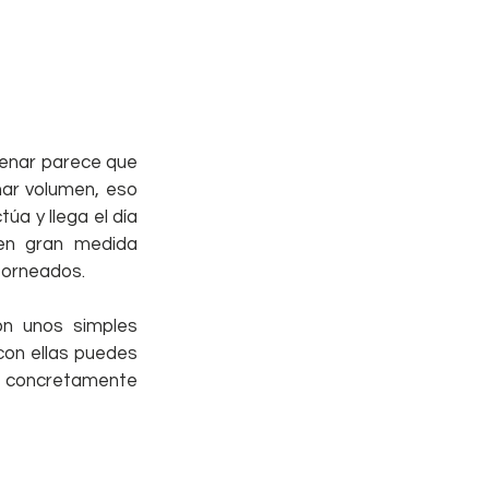
enar parece que 
ar volumen, eso 
a y llega el día 
en gran medida 
torneados.
n unos simples 
con ellas puedes 
concretamente  