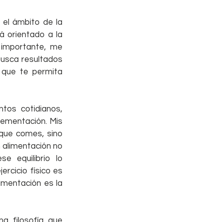
el ámbito de la 
 orientado a la 
importante, me 
busca resultados 
 que te permita 
tos cotidianos, 
ementación. Mis 
 que comes, sino 
 alimentación no 
 equilibrio lo 
rcicio físico es 
imentación es la 
 filosofía que 