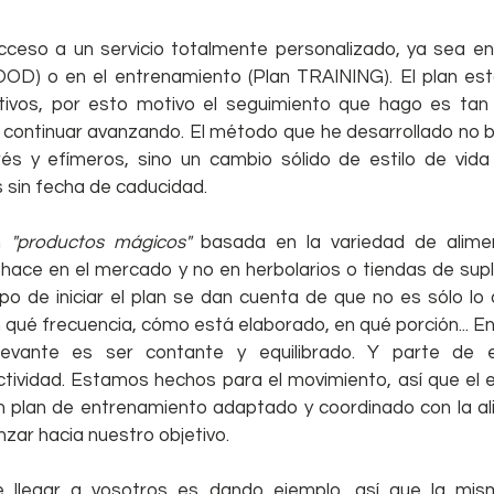
acceso a un servicio totalmente personalizado, ya sea en 
OOD) o en el entrenamiento (Plan TRAINING). El plan está
tivos, por esto motivo el seguimiento que hago es tan 
 y continuar avanzando. El método que he desarrollado no 
és y efímeros, sino un cambio sólido de estilo de vida
s sin fecha de caducidad.
n 
"productos mágicos"
 basada en la variedad de alimen
hace en el mercado y no en herbolarios o tiendas de supl
po de iniciar el plan se dan cuenta de que no es sólo lo
qué frecuencia, cómo está elaborado, en qué porción... En
levante es ser contante y equilibrado. Y parte de ese
ividad. Estamos hechos para el movimiento, así que el eje
Un plan de entrenamiento adaptado y coordinado con la al
ar hacia nuestro objetivo. 
llegar a vosotros es dando ejemplo, así que la misma