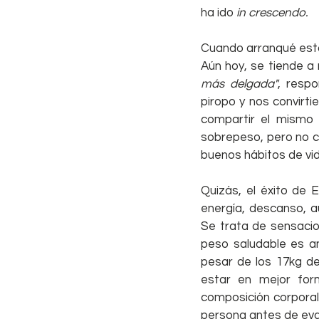
ha ido 
in crescendo.
Cuando arranqué esta 
Aún hoy, se tiende a 
más delgada"
, respo
piropo y nos convirt
compartir el mismo 
sobrepeso, pero no cr
buenos hábitos de vi
Quizás, el éxito de E
energía, descanso, aut
Se trata de sensacio
peso saludable es am
pesar de los 17kg de
estar en mejor for
composición corporal 
persona antes de eval