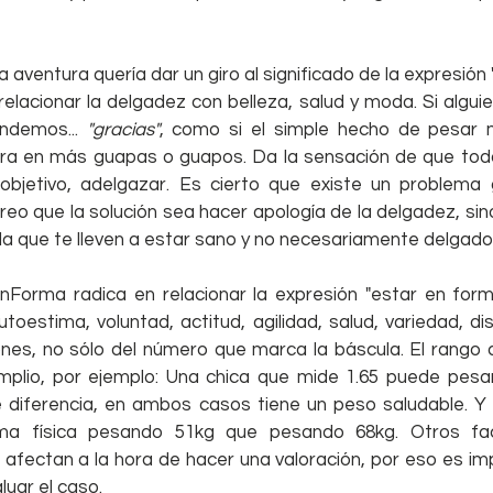
aventura quería dar un giro al significado de la expresión "
relacionar la delgadez con belleza, salud y moda. Si alguie
ndemos... 
"gracias"
, como si el simple hecho de pesar 
iera en más guapas o guapos. Da la sensación de que to
objetivo, adelgazar. Es cierto que existe un problema 
eo que la solución sea hacer apología de la delgadez, si
da que te lleven a estar sano y no necesariamente delgado
nForma radica en relacionar la expresión "estar en forma
oestima, voluntad, actitud, agilidad, salud, variedad, disfru
nes, no sólo del número que marca la báscula. El rango q
plio, por ejemplo: Una chica que mide 1.65 puede pesar
 diferencia, en ambos casos tiene un peso saludable. Y 
ma física pesando 51kg que pesando 68kg. Otros fac
afectan a la hora de hacer una valoración, por eso es imp
uar el caso.