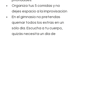
prioridades.  
Organiza tus 5 comidas y no 
dejes espacio a la improvisación  
En el gimnasio no pretendas 
quemar todos los extras en un 
sólo día. Escucha a tu cuerpo, 
quizás necesita un día de 
adaptación antes de darle 
mucha caña. 
Tenemos por delante unos meses 
estupendos para ponernos las pilas 
de cara al verano, aprovecha la 
primavera para comenzar a hacer 
ejercicio y organizar tu alimentación. 
Aquí te dejo el enlace por si estás 
interesado en el 
PLAN TRAINING & 
PLAN FOOD
.