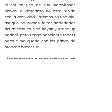
el sol en una de sus maravillosas 
playas, el descanso no está reñido 
con la actividad. Estamos en una isla, 
así que no podían faltar actividades 
acuáticas!! Yo hice kayak y stand up 
paddel, pero tengo pendiente repetir 
porque me quedé con las ganas de 
probar a hacer surf.
Si os apetece el plan os dejo esta web 
dónde encontraréis mogollón de 
información sobre las diferentes 
actividades y alojamientos que ofrece 
Tenerife NoLimits
.
Estamos hechos para el movimiento, 
te animo a que disfrutes de tu tiempo 
libre en la naturaleza practicando 