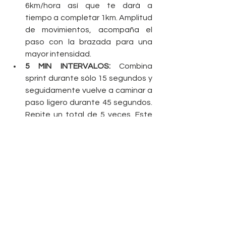
6km/hora así que te dará a 
tiempo a completar 1km. Amplitud 
de movimientos, acompaña el 
paso con la brazada para una 
mayor intensidad.  
5 MIN INTERVALOS:
 Combina 
sprint durante sólo 15 segundos y 
seguidamente vuelve a caminar a 
paso ligero durante 45 segundos. 
Repite un total de 5 veces. Este 
ejercicio trabaja los cambios de 
ritmo y potenciará la quema 
calórica durante el resto de la 
sesión.  
25 MIN TRABAJO CONTINUO: 
Establece un ritmo de carrera que 
te resulte cómodo y te permita 
acabar los 25 minutos sin estar 
ahogado/a. El ritmo de carrera 