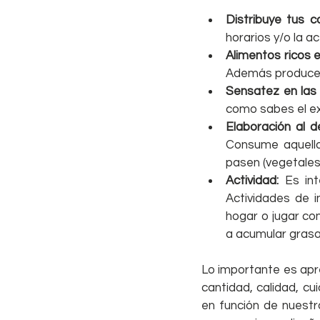
Distribuye tus c
horarios y/o la a
Alimentos ricos e
Además producen
Sensatez en las 
como sabes el ex
Elaboración al d
Consume aquello
pasen (vegetales,
Actividad:
 Es in
Actividades de i
hogar o jugar co
a acumular grasa
Lo importante es apre
cantidad, calidad, cui
en función de nuestr