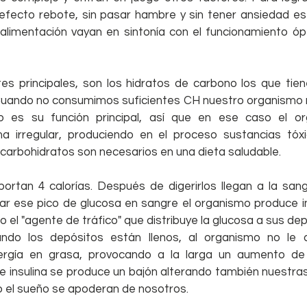
 efecto rebote, sin pasar hambre y sin tener ansiedad es
alimentación vayan en sintonía con el funcionamiento óp
es principales, son los hidratos de carbono los que tiene
 Cuando no consumimos suficientes CH nuestro organismo r
o es su función principal, así que en ese caso el or
a irregular, produciendo en el proceso sustancias tóxi
 carbohidratos son necesarios en una dieta saludable.
rtan 4 calorías. Después de digerirlos llegan a la san
lar ese pico de glucosa en sangre el organismo produce in
o el "agente de tráfico" que distribuye la glucosa a sus dep
ndo los depósitos están llenos, al organismo no le 
ergía en grasa, provocando a la larga un aumento de
 insulina se produce un bajón alterando también nuestras
o el sueño se apoderan de nosotros.