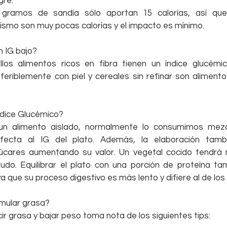
gre.
 gramos de sandía sólo aportan 15 calorías, así qu
ismo son muy pocas calorías y el impacto es mínimo.
n IG bajo?
los alimentos ricos en fibra tienen un índice glucémic
eferiblemente con piel y cereales sin refinar son aliment
ndice Glucémico?
n alimento aislado, normalmente lo consumimos mezc
fecta al IG del plato. Además, la elaboración tambi
úcares aumentando su valor. Un vegetal cocido tendrá m
do. Equilibrar el plato con una porción de proteína ta
ya que su proceso digestivo es más lento y difiere al de los
mular grasa?
cir grasa y bajar peso toma nota de los siguientes tips: