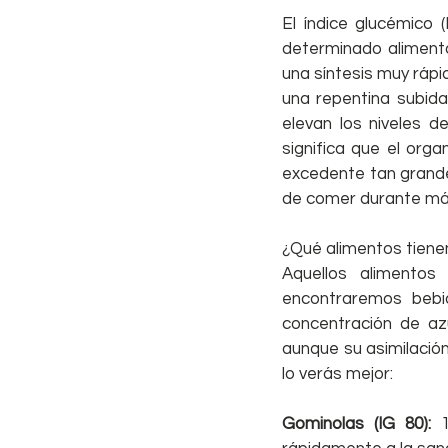
El índice glucémico 
determinado alimento
una síntesis muy rápi
una repentina subida
elevan los niveles 
significa que el org
excedente tan grande
de comer durante má
¿Qué alimentos tienen
Aquellos alimentos
encontraremos bebid
concentración de az
aunque su asimilació
lo verás mejor:
Gominolas (IG 80):
 