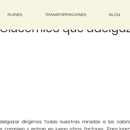
PLANES
TRANSFORMACIONES
BLOG
e Glucémico que adelga
lgazar dirigimos todas nuestras miradas a las caloría
 complejo y entran en juego otros factores. Para lograr