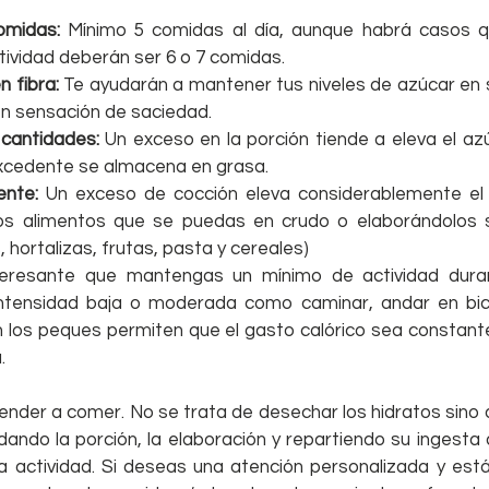
omidas:
 Mínimo 5 comidas al día, aunque habrá casos q
ctividad deberán ser 6 o 7 comidas.   
n fibra:
 Te ayudarán a mantener tus niveles de azúcar en s
 sensación de saciedad.  
cantidades: 
Un exceso en la porción tiende a eleva el az
cedente se almacena en grasa.  
ente:
 Un exceso de cocción eleva considerablemente el I
s alimentos que se puedas en crudo o elaborándolos si
 hortalizas, frutas, pasta y cereales)  
teresante que mantengas un mínimo de actividad durant
ntensidad baja o moderada como caminar, andar en bici,
n los peques permiten que el gasto calórico sea constante
. 
nder a comer. No se trata de desechar los hidratos sino de
dando la porción, la elaboración y repartiendo su ingesta a 
a actividad. Si deseas una atención personalizada y está