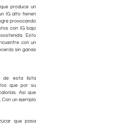
 que produce un 
 IG alto tienen 
angre provocando 
tos con IG bajo 
ostenida. Esto 
ncuentre con un 
cerás sin ganas 
de esta lista 
tos que por su 
lorías. Así que 
 Con un ejemplo 
zúcar que pasa 