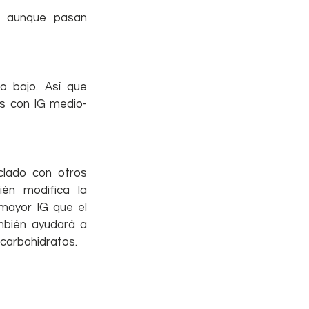
e aunque pasan 
o bajo. Así que 
os con IG medio-
lado con otros 
én modifica la 
ayor IG que el 
mbién ayudará a 
 carbohidratos.