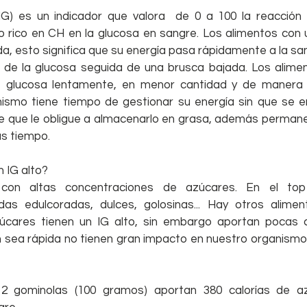
(IG) es un indicador que valora  de 0 a 100 la reacción
 rico en CH en la glucosa en sangre. Los alimentos con un
da, esto significa que su energía pasa rápidamente a la s
 de la glucosa seguida de una brusca bajada. Los alimen
de glucosa lentamente, en menor cantidad y de manera s
anismo tiene tiempo de gestionar su energía sin que se e
 que le obligue a almacenarlo en grasa, además permane
s tiempo.
 IG alto?
 con altas concentraciones de azúcares. En el top 
as edulcoradas, dulces, golosinas... Hay otros alimen
úcares tienen un IG alto, sin embargo aportan pocas ca
n sea rápida no tienen gran impacto en nuestro organismo.
12 gominolas (100 gramos) aportan 380 calorías de a