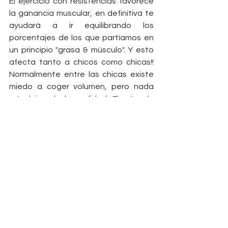
El ejercicio con resistencias favorece 
la ganancia muscular, en definitiva te 
ayudará a ir equilibrando los 
porcentajes de los que partíamos en 
un principio "grasa & músculo". Y esto 
afecta tanto a chicos como chicas!! 
Normalmente entre las chicas existe 
miedo a coger volumen, pero nada 
más lejos de la realidad. El músculo 
ocupa cuatro veces menos que la 
grasa, así que lo que lograrás será 
reducir volumen y ganar en tonicidad.
No todo el mundo busca lo mismo, hay 
personas con bajo peso que 
necesitan ganar masa muscular. En 
ese caso el entrenamiento con 
cargas también será imprescindible, y 
se enfocará de manera diferente a 