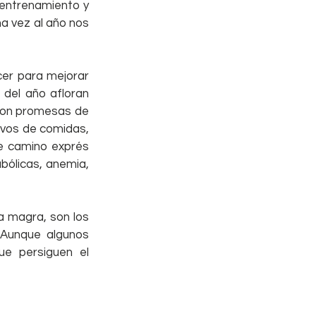
entrenamiento y 
 vez al año nos 
cer para mejorar 
 del año afloran 
con promesas de 
ivos de comidas, 
e camino exprés 
ólicas, anemia, 
a magra, son los 
Aunque algunos 
e persiguen el 