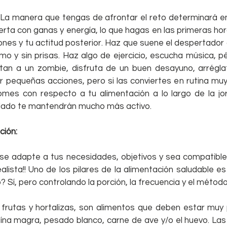
 La manera que tengas de afrontar el reto determinará en
ierta con ganas y energía, lo que hagas en las primeras hora
ones y tu actitud posterior. Haz que suene el despertador
mo y sin prisas. Haz algo de ejercicio, escucha música, p
an a un zombie, disfruta de un buen desayuno, arréglat
er pequeñas acciones, pero si las conviertes en rutina mu
omes con respecto a tu alimentación a lo largo de la j
 lado te mantendrán mucho más activo.
ción:
e adapte a tus necesidades, objetivos y sea compatible 
alista!! Uno de los pilares de la alimentación saludable es 
Sí, pero controlando la porción, la frecuencia y el método
 frutas y hortalizas, son alimentos que deben estar muy 
eína magra, pesado blanco, carne de ave y/o el huevo. Las