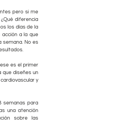
ntes pero si me 
 ¿Qué diferencia 
s los días de la 
 acción a la que 
a semana. No es 
esultados.
ese es el primer 
 que diseñes un 
cardiovascular y 
8 semanas para 
as una atención 
personalizada puedes ponerte en contacto conmigo y solicitar información sobre las 