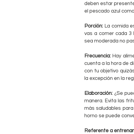
deben estar presente,
el pescado azul como 
Porción:
 La comida es
vas a comer cada 3 h
sea moderada no pa
Frecuencia: 
Hay alim
cuenta a la hora de di
con tu objetivo quizá
la excepción en la reg
Elaboración:
 ¿Se pue
manera. Evita las fr
más saludables para h
horno se puede conver
Referente a entrena