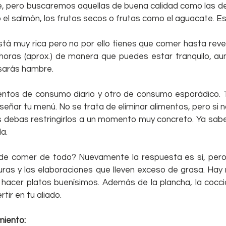
 pero buscaremos aquellas de buena calidad como las del 
el salmón, los frutos secos o frutas como el aguacate. Esen
tá muy rica pero no por ello tienes que comer hasta reven
oras (aprox.) de manera que puedes estar tranquilo, aun
sarás hambre.
entos de consumo diario y otro de consumo esporádico. 
señar tu menú. No se trata de eliminar alimentos, pero si no
s debas restringirlos a un momento muy concreto. Ya sabe
la.
de comer de todo? Nuevamente la respuesta es sí, pero 
ituras y las elaboraciones que lleven exceso de grasa. Ha
acer platos buenísimos. Además de la plancha, la cocción 
tir en tu aliado.
miento: