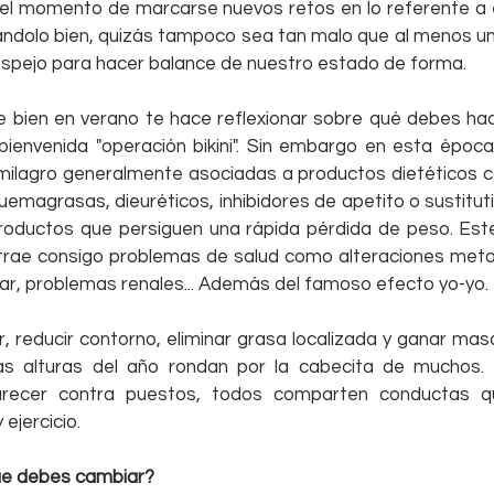
el momento de marcarse nuevos retos en lo referente a 
ándolo bien, quizás tampoco sea tan malo que al menos una
spejo para hacer balance de nuestro estado de forma.
te bien en verano te hace reflexionar sobre qué debes ha
bienvenida "operación bikini". Sin embargo en esta época
milagro generalmente asociadas a productos dietéticos 
emagrasas, dieuréticos, inhibidores de apetito o sustitut
roductos que persiguen una rápida pérdida de peso. Est
rae consigo problemas de salud como alteraciones metab
r, problemas renales... Además del famoso efecto yo-yo.
r, reducir contorno, eliminar grasa localizada y ganar mas
as alturas del año rondan por la cabecita de muchos. 
arecer contra puestos, todos comparten conductas qu
 ejercicio.
ue debes cambiar?