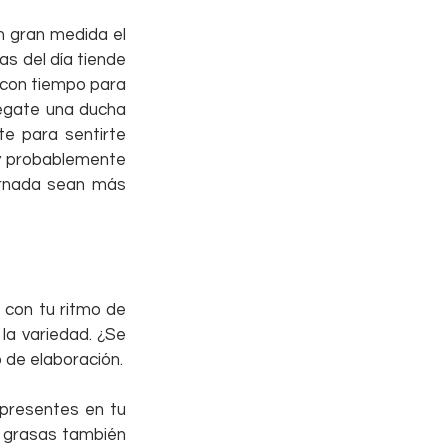
 gran medida el 
s del día tiende 
 con tiempo para 
égate una ducha 
e para sentirte 
y probablemente 
ornada sean más 
con tu ritmo de 
la variedad. ¿Se 
 de elaboración.
presentes en tu 
 grasas también 