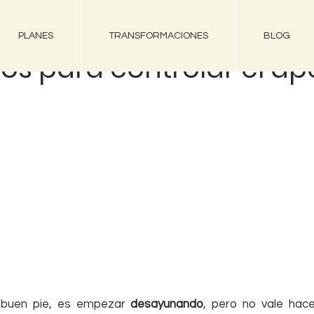
PLANES
TRANSFORMACIONES
BLOG
s para controlar el ape
 buen pie, es empezar 
desayunando
, pero no vale hacer