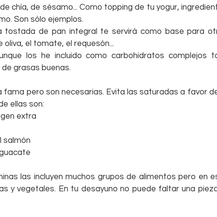
, de chía, de sésamo... Como topping de tu yogur, ingrediente
mo. Son sólo ejemplos.  
a tostada de pan integral te servirá como base para otr
oliva, el tomate, el requesón...  
unque los he incluido como carbohidratos complejos t
 de grasas buenas. 
 fama pero son necesarias. Evita las saturadas a favor de
de ellas son: 
rgen extra  
 salmón  
aguacate 
minas las incluyen muchos grupos de alimentos pero en es
as y vegetales. En tu desayuno no puede faltar una pieza