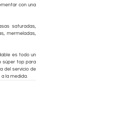
ementar con una 
sas saturadas, 
las, mermeladas, 
able es todo un 
o súper top para 
cada día de la semana.  Si necesitas asesoramiento puedes informarte a cerca del servicio de 
 a la medida.