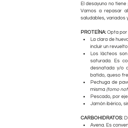
El desayuno no tiene 
Vamos a repasar al
saludables, variados 
PROTEÍNA: 
Opta por 
La clara de huevo
incluir un revuelt
Los lácteos son
saturada. Es co
desnatada y/o 
batido, queso fre
Pechuga de pavo,
misma 
(tomo nota
Pescado, por ejem
Jamón ibérico, si
CARBOHIDRATOS: 
D
Avena. Es conveni