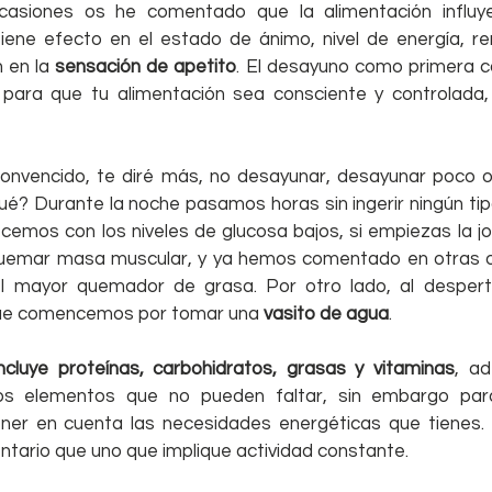
casiones os he comentado que la alimentación influy
tiene efecto en el estado de ánimo, nivel de energía, ren
 en la 
sensación de apetito
. El desayuno como primera co
e para que tu alimentación sea consciente y controlada,
convencido, te diré más, no desayunar, desayunar poco o
é? Durante la noche pasamos horas sin ingerir ningún tipo
cemos con los niveles de glucosa bajos, si empiezas la jo
 quemar masa muscular, y ya hemos comentado en otras o
 mayor quemador de grasa. Por otro lado, al desperta
que comencemos por tomar una 
vasito de agua
.
ncluye proteínas, carbohidratos, grasas y vitaminas
, ad
s elementos que no pueden faltar, sin embargo para
ner en cuenta las necesidades energéticas que tienes. 
ntario que uno que implique actividad constante.