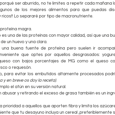
porqué ser aburrido, no te limites a repetir cada mañana 
gunos de los mejores alimentos para que puedas dis
y ricos!! Lo separaré por tipo de macronutriente.
proteína magra.  
 es una de las proteínas con mayor calidad, así que una bu
o de un huevo y una clara.  
 una buena fuente de proteína pero suelen ir acompa
nveniente que optes por aquellos desgrasados: yogur
queso con bajos porcentajes de MG como el queso cot
sco o requesón.  
 para evitar los embutidos altamente procesados podría
 y en breve os doy la receta)
.  
plo el atún en su versión natural.  
n abusar y retirando el exceso de grasa también es un ingr
a prioridad a aquellos que aporten fibra y limita los azúcar
ente que tu desayuno incluya un cereal ,preferiblemente sin