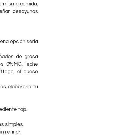
la misma comida. 
eñar desayunos 
ena opción sería 
ñados de grasa 
es 0%MG, leche 
tage, el queso 
s elaborarlo tu 
ediente top. 
es simples. 
 refinar.  