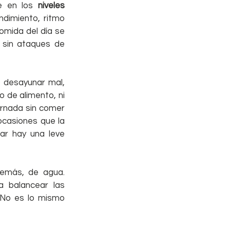
e en los
 niveles 
dimiento, ritmo 
mida del día se 
 sin ataques de 
 desayunar mal, 
 de alimento, ni 
rnada sin comer 
casiones que la 
r hay una leve 
emás, de agua. 
 balancear las 
No es lo mismo 