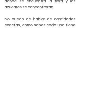
donde se encuentra la fibra y los 
azúcares se concentrarán.
No puedo de hablar de cantidades 
exactas, como sabes cada uno tiene 
unos requerimientos. Te diré que a la 
hora de diseñar tu plato es 
recomendable que aproximadamente 
en un 50% incluyas vegetales, 25% CH 
del tipo arroz integral, patata, pan 
integral, cuscús, legumbre...; y el otro 
25% una fuente de proteína magra. Si 
un plato no cumple con esto 
porcentajes no te vuelvas loco, 
puedes compensar con otras comidas 
para que el cómputo del día sea lo 
más equilibrado posible.
Incluir la porción adecuada de CH 