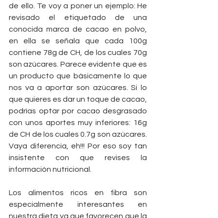
de ello. Te voy a poner un ejemplo: He 
revisado el etiquetado de una 
conocida marca de cacao en polvo, 
en ella se señala que cada 100g 
contiene 78g de CH, de los cuales 70g 
son azúcares. Parece evidente que es 
un producto que básicamente lo que 
nos va a aportar son azúcares. Si lo 
que quieres es dar un toque de cacao, 
podrías optar por cacao desgrasado 
con unos aportes muy inferiores: 16g 
de CH de los cuales 0.7g son azúcares. 
Vaya diferencia, eh!!! Por eso soy tan 
insistente con que revises la 
información nutricional.
Los alimentos ricos en fibra son 
especialmente interesantes en 
nuestra dieta ya que favorecen que la 