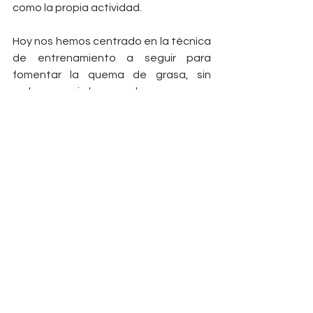
como la propia actividad.
Hoy nos hemos centrado en la técnica 
de entrenamiento a seguir para 
fomentar la quema de grasa, sin 
embargo, si lo que buscamos es 
rebajar el porcentaje de grasa 
corporal es necesario tener en cuenta 
otros condicionantes. En el top 
encontramos las rutinas de 
alimentación. He dedicado muchas 
líneas en otras entradas a hablar 
sobre este tema, te invito a leer y 
aprender la mejor manera de plantear 
una rutina de entrenamiento y 
compaginarla con un plan de 
alimentación que te permita reducir 
grasa. Puedes solicitar información 
sobre las 
planificaciones 