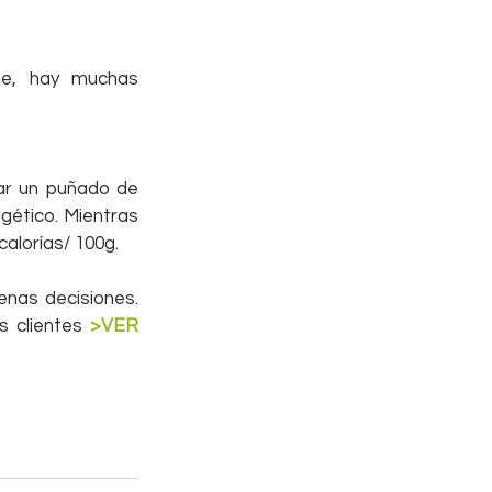
e, hay muchas 
r un puñado de 
gético. Mientras 
alorías/ 100g.
as decisiones. 
 clientes 
>VER 