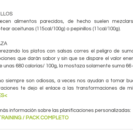
ILLOS
cen alimentos parecidos, de hecho suelen mezclars
tear aceitunas (115cal/100g) o pepinillos (11cal/100g).
AZA
ezando los platos con salsas corres el peligro de suma
pciones que darán sabor y sin que se dispare el valor ener
e unas 680 calorías/ 100g, la mostaza solamente suma 66 c
o siempre son odiosas, a veces nos ayudan a tomar buen
ciones te dejo el enlace a las transformaciones de mis
ES<
 más información sobre las planificaciones personalizadas:
TRAINING / PACK COMPLETO