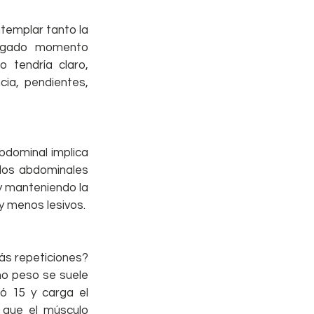
emplar tanto la 
legado momento 
 tendría claro, 
ia, pendientes, 
bdominal implica 
los abdominales 
y manteniendo la 
y menos lesivos.
s repeticiones? 
o peso se suele 
ó 15 y carga el 
 que el músculo 