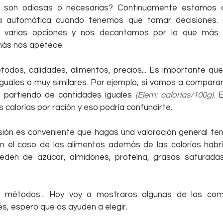
 son odiosas o necesarias? Continuamente estamos c
automática cuando tenemos que tomar decisiones. Ca
 varias opciones y nos decantamos por la que más n
más nos apetece.
todos, calidades, alimentos, precios... Es importante que
uales o muy similares. Por ejemplo, si vamos a comparar e
 partiendo de cantidades iguales 
(Ejem: calorías/100g)
. 
s calorías por ración y eso podría confundirte.
ión es conveniente que hagas una valoración general ten
n el caso de los alimentos además de las calorías habrí
ceden de azúcar, almidones, proteína, grasas saturadas
os, métodos... Hoy voy a mostraros algunas de las com
s, espero que os ayuden a elegir.