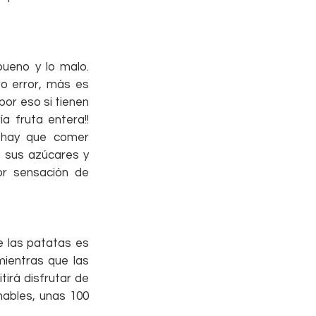
bueno y lo malo. 
o error, más es 
r eso si tienen 
a fruta entera!! 
hay que comer 
sus azúcares y 
or sensación de 
e las patatas es 
ientras que las 
irá disfrutar de 
ables, unas 100 