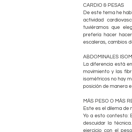
CARDIO & PESAS
De este tema he habl
actividad cardiovas
tuviéramos que eleg
prefería hacer hacer
escaleras, cambios de
ABDOMINALES ISOM
La diferencia está en
movimiento y las fib
isométricos no hay mo
posición de manera es
MÁS PESO O MÁS R
Este es el dilema de
Yo a esto contesto:
descuidar la técnic
ejercicio con el pes