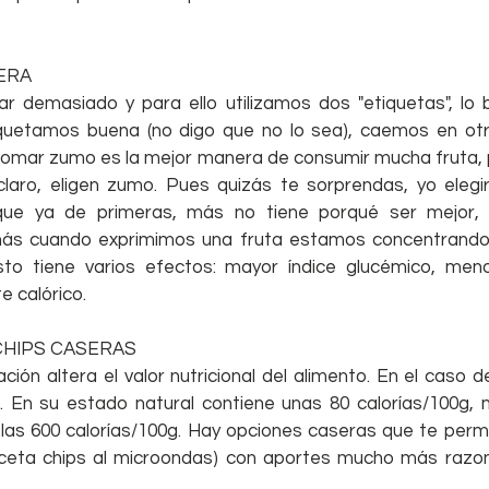
ERA
ar demasiado y para ello utilizamos dos "etiquetas", lo 
iquetamos buena (no digo que no lo sea), caemos en otr
omar zumo es la mejor manera de consumir mucha fruta, po
claro, eligen zumo. Pues quizás te sorprendas, yo elegirí
ue ya de primeras, más no tiene porqué ser mejor, 
ás cuando exprimimos una fruta estamos concentrando 
esto tiene varios efectos: mayor índice glucémico, men
 calórico.
CHIPS CASERAS
ión altera el valor nutricional del alimento. En el caso d
. En su estado natural contiene unas 80 calorías/100g, m
las 600 calorías/100g. Hay opciones caseras que te permit
receta chips al microondas) con aportes mucho más razon