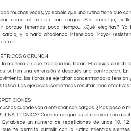
ado muchas veces, ya sabéis que una rutina tiene que cont
cular como el trabajo con cargas. Sin embargo, si l
ir porque tenemos poco tiempo... ¿Qué elegirías? Yo lo
 cardio, y lo haría añadiendo intensidad. Mayor resistenc
 ritmo...
ÉTRICOS & CRUNCH
 la manera en que trabajan las fibras. El clásico crunch a
ras sufren una extensión y después una contracción. En 
vimiento, las fibras se ejercitan concentrando la tensión 
tática. Los ejercicios isométricos resultan más efectivos 
EPETICIONES
 muchos cuando van a entrenar con cargas. ¿Más peso o má
 BUENA TÉCNICA!! Cuando cargamos el ejercicio con much
a. Establece un número de repeticiones de unas 10, 12 
o que te permita cumplir con la rutina mientras sientes