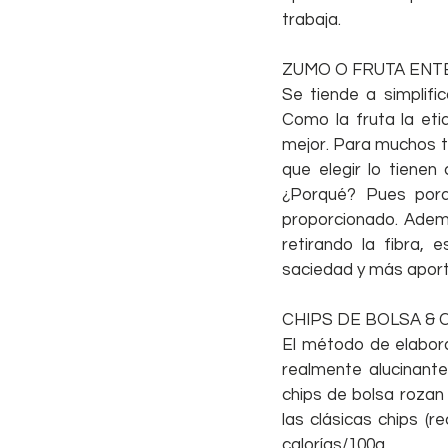
trabaja.
ZUMO O FRUTA ENT
Se tiende a simplific
Como la fruta la et
mejor. Para muchos t
que elegir lo tienen 
¿Porqué? Pues porq
proporcionado. Adem
retirando la fibra, 
saciedad y más aporte
CHIPS DE BOLSA & 
El método de elaborac
realmente alucinante
chips de bolsa rozan 
las clásicas chips (
calorías/100g.