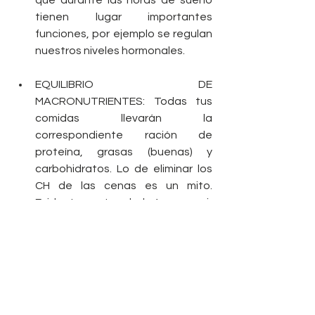
que durante las horas de sueño 
tienen lugar importantes 
funciones, por ejemplo se regulan 
nuestros niveles hormonales.  
EQUILIBRIO DE 
MACRONUTRIENTES: Todas tus 
comidas llevarán la 
correspondiente ración de 
proteína, grasas (buenas) y 
carbohidratos. Lo de eliminar los 
CH de las cenas es un mito. 
Evidentemente habrá que ir 
regulándolos en función de la 
hora del día y la actividad que 
vayamos a realizar. 
Si revisas los puntos que he ido 
detallando verás que para controlar 