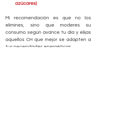
azúcares)
Mi recomendación es que no los 
elimines, sino que moderes su 
consumo según avance tu día y elijas 
aquellos CH que mejor se adapten a 
tus necesidades energéticas.
¿Es mejor incluir proteína que 
carbohidratos?
Conviene que cada ingesta incluya 
todos y cada uno de los 
macronutrientes. Resulta interesante 
ir balanceando las cantidades de 
cada uno de ellos en función de tu 
actividad.
El consumo de proteína no afecta a 
los niveles de glucosa en sangre, por 