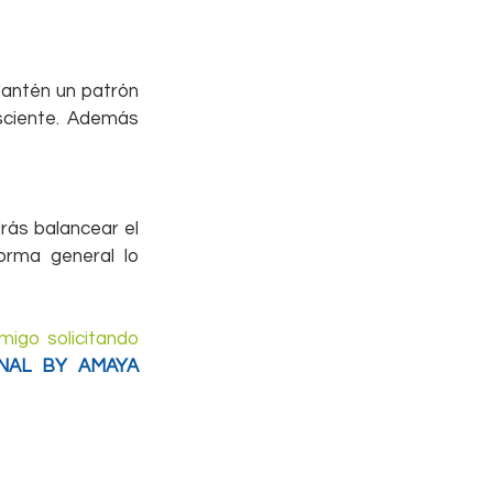
Mantén un patrón 
ciente. Además 
rás balancear el 
rma general lo 
igo solicitando 
AL BY AMAYA 