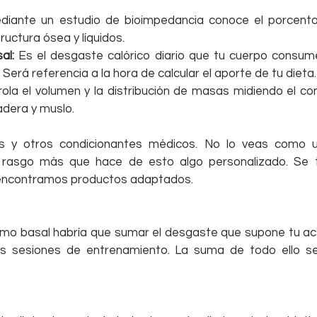
diante un estudio de bioimpedancia conoce el porcenta
ctura ósea y líquidos.   
al:
 Es el desgaste calórico diario que tu cuerpo consume
 Será referencia a la hora de calcular el aporte de tu dieta. 
rola el volumen y la distribución de masas midiendo el co
adera y muslo.  
gias y otros condicionantes médicos. No lo veas como u
 rasgo más que hace de esto algo personalizado. Se t
a encontramos productos adaptados.
smo basal habría que sumar el desgaste que supone tu acti
las sesiones de entrenamiento. La suma de todo ello se