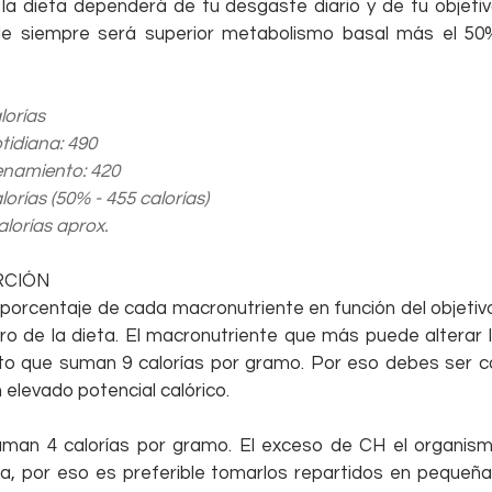
 la dieta dependerá de tu desgaste diario y de tu objetiv
ble siempre será superior metabolismo basal más el 50%
lorías
tidiana: 490
enamiento: 420
lorías (50% - 455 calorías)
alorías aprox.
RCIÓN
porcentaje de cada macronutriente en función del objetivo
o de la dieta. El macronutriente que más puede alterar l
to que suman 9 calorías por gramo. Por eso debes ser c
 elevado potencial calórico.
uman 4 calorías por gramo. El exceso de CH el organism
, por eso es preferible tomarlos repartidos en pequeñas