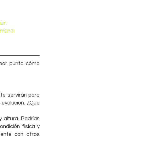
ir.
emanal.
por punto cómo 
e servirán para 
evolución. ¿Qué 
altura. Podrías 
dición física y 
ente con otros 