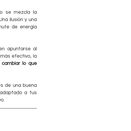
do se mezcla la 
a ilusión y una 
hute de energía 
n apuntarse al 
más efectivo, la 
cambiar lo que 
es de una buena 
adaptado a tus 
vo.