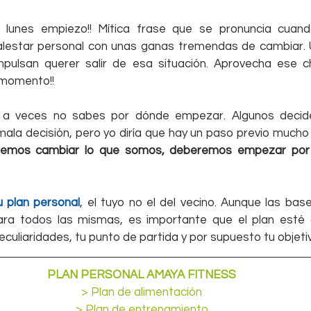
¡El lunes empiezo!! Mítica frase que se pronuncia cuan
malestar personal con unas ganas tremendas de cambiar. Un
mpulsan querer salir de esa situación. Aprovecha ese c
 momento!!
 a veces no sabes por dónde empezar. Algunos decide
ala decisión, pero yo diría que hay un paso previo mucho 
remos cambiar lo que somos, deberemos empezar por 
u plan personal
, el tuyo no el del vecino. Aunque las bas
ara todos las mismas, es importante que el plan esté 
eculiaridades, tu punto de partida y por supuesto tu objeti
 PLAN PERSONAL AMAYA FITNESS 
> Plan de alimentación
> Plan de entrenamiento