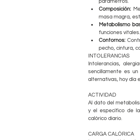
parámetros.   
Composición: 
Me
masa magra, estru
Metabolismo bas
funciones vitales.
Contornos:
 Cont
pecho, cintura, c
INTOLERANCIAS
Intolerancias, aler
sencillamente es un
alternativas, hoy dí
ACTIVIDAD
Al dato del metaboli
y el específico de 
calórico diario.
CARGA CALÓRICA