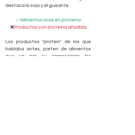
destaca la soja y el guisante.
✅Alimentos ricos en proteína
❌
Productos con proteína añadida
Los productos "protein" de los que 
hablaba antes, parten de alimentos 
que ya por su composición los 
podríamos clasificar en ricos en 
proteínas. Por ejemplo, el queso, la 
leche, los yogures... Y a mayores lo que 
han hecho ha sido "enriquecer" de 
forma añadida incluyendo entre sus 
ingredientes suero de leche. A la 
pregunta, ¿conviene incluir este tipo 
de productos para tomar proteína? 
No es necesario para nada!! La 
proteína que necesitas la puedes 