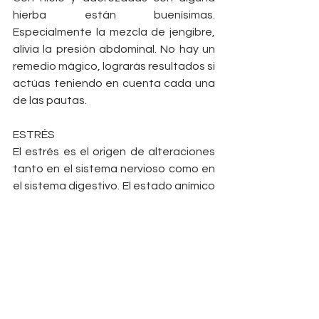
hierba están buenísimas. 
Especialmente la mezcla de jengibre, 
alivia la presión abdominal. No hay un 
remedio mágico, lograrás resultados si 
actúas teniendo en cuenta cada una 
de las pautas.
ESTRÉS
El estrés es el origen de alteraciones 
tanto en el sistema nervioso como en 
el sistema digestivo. El estado anímico 
afecta a la manera de comer, nos 
empuja a comer de forma compulsiva, 
rápido y generalmente alimentos 
refinados y ricos en grasa. Es 
importante mantener un orden en la 
distribución y los horarios de las 
comidas.