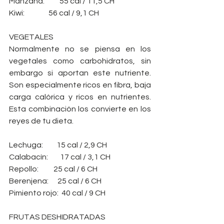
Manzana:          55 cal / 11,5 CH
Kiwi:                56 cal / 9,1 CH
VEGETALES
Normalmente no se piensa en los 
vegetales como carbohidratos, sin 
embargo si aportan este nutriente. 
Son especialmente ricos en fibra, baja 
carga calórica y ricos en nutrientes. 
Esta combinación los convierte en los 
reyes de tu dieta.
Lechuga:         15 cal / 2,9 CH
Calabacín:        17 cal / 3,1 CH
Repollo:          25 cal / 6 CH
Berenjena:      25 cal / 6 CH
Pimiento rojo:  40 cal / 9 CH
FRUTAS DESHIDRATADAS