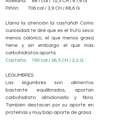
Avellana:      661 cal / 10,5 CH / 61,6 G
Piñón:         706 cal / 3,9 CH / 68,6 G
Llama la atención la castaña!! Como 
curiosidad te diré que es el fruto seco 
menos calórico, el que menos grasa 
tiene y sin embargo el que más 
carbohidratos aporta. 
Castaña:     190 cal / 36,5 CH / 2,2 G
LEGUMBRES
Las legumbres son alimentos 
bastante equilibrados, aportan 
carbohidrato almidonado y fibra. 
También destacan por su aporte en 
proteínas y muy bajo aporte de grasa.
En el siguiente listado aparecen los 
aportes en seco por 100g.