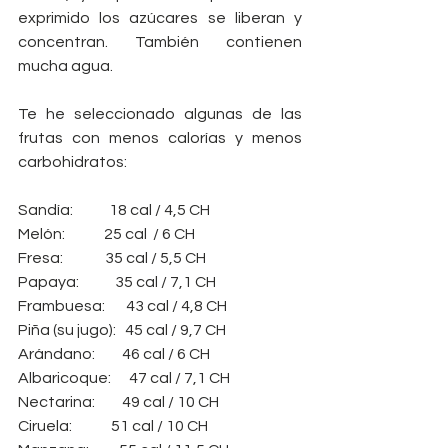
exprimido los azúcares se liberan y 
concentran. También contienen 
mucha agua.
Te he seleccionado algunas de las 
frutas con menos calorías y menos 
carbohidratos:
Sandía:            18 cal / 4,5 CH
Melón:             25 cal  / 6 CH
Fresa:              35 cal / 5,5 CH
Papaya:            35 cal / 7,1 CH
Frambuesa:       43 cal / 4,8 CH
Piña (su jugo):   45 cal / 9,7 CH
Arándano:         46 cal / 6 CH
Albaricoque:      47 cal / 7,1 CH
Nectarina:         49 cal / 10 CH
Ciruela:             51 cal / 10 CH