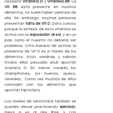
necesita 
Vitamina D
 y 
Vitamina B6
. La 
Vit B6
 está presente en muchos 
alimentos, no suele haber carencia de 
ella. Sin embargo, muchas personas 
presentan 
falta de Vit D
. Dato curioso 
porque la síntesis de esta vitamina se 
activa con la 
exposición al sol
, y en un 
país como el nuestro no debería ser 
problema. Otra manera de activar la 
presencia de Vit D es a través de los 
alimentos. Atún, sardinas y salmón 
(todos ellos pescado azul) aportan 
vitamina D. En menor medida los 
champiñones, los huevos, queso, 
cereales... Como ves muchos de ellos 
coinciden con los alimentos que 
aportan triptófano.
Los niveles de serotonina también se 
pueden elevar practicando 
ejercicio
, 
mejor si es al aire libre, y con 