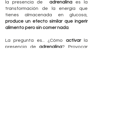
la presencia de  
adrenalina
 es la 
transformación de la energía que 
tienes almacenada en glucosa, 
produce un efecto similar que ingerir 
alimento pero sin comer nada
.
La pregunta es... ¿Cómo 
activar
 la 
presencia de 
adrenalina
? Provocar 
una situación de nervio o estrés 
constante ni es es posible ni es 
recomendable, para elevar 
ligeramente la adrenalina basta con 
hacer ejercicio. La 
actividad física
vuelve a ser clave, no solo por el gasto 
energético que genera, sino porque 
contribuye a un ambiente hormonal 
óptimo para nuestro objetivo: 
controlar el apetito y propiciar la 
oxidación de las grasas.