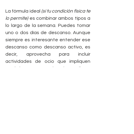
La fórmula ideal 
(si tu condición física te 
lo permite)
 es combinar ambos tipos a 
lo largo de la semana. Puedes tomar 
uno o dos días de descanso. Aunque 
siempre es interesante entender ese 
descanso como descanso activo, es 
decir, aprovecha para incluir 
actividades de ocio que impliquen 
movimiento. Por ejemplo, salir a 
patinar, un partido de padel o ir a 
bailar.
EL GLUCÓGENO Y LA 
QUEMA DE GRASA
El 
glucógeno
 es la 
energía de primer 
uso
 procedente principalmente del 
consumo de carbohidratos. Cuando 