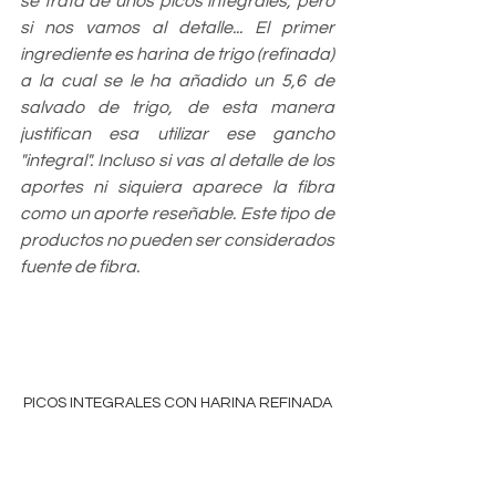
se trata de unos picos integrales, pero 
si nos vamos al detalle... El primer 
ingrediente es harina de trigo (refinada) 
a la cual se le ha añadido un 5,6 de 
salvado de trigo, de esta manera 
justifican esa utilizar ese gancho 
"integral". Incluso si vas al detalle de los 
aportes ni siquiera aparece la fibra 
como un aporte reseñable. Este tipo de 
productos no pueden ser considerados 
fuente de fibra.
PICOS INTEGRALES CON HARINA REFINADA
Ejemplo yogur fuente de fibra
:
 Este 
yogur se señala como fuente de fibra, 