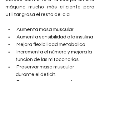
máquina mucho más eficiente para 
utilizar grasa el resto del día.
 Aumenta masa muscular
 Aumenta sensibilidad a la insulina
 Mejora flexibilidad metabólica
 Incrementa el número y mejora la 
función de las mitocondrias.
 Preservar masa muscular 
durante el déficit.
 Favorece un mayor gasto 
energético después del 
entrenamiento
DORMIR, EL GRAN REGULADOR 
QUEMA GRASAS
Durante las horas de sueño se 
producen una serie de procesos 