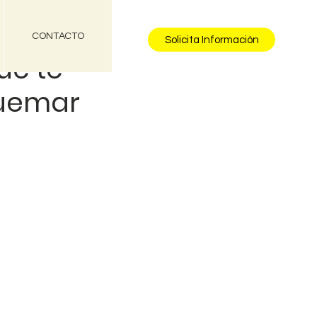
CONTACTO
Solicita Información
ue te
quemar