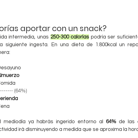
orías aportar con un snack?
da intermedia, unas 
250-300 calorías
 podría ser suficient
a siguiente ingesta. En una dieta de 1.800kcal un repa
era:  
 Desayuno
 Almuerzo
 Comida
-------- (64%)
Merienda
 Cena
 mediodía ya habrás ingerido entorno al 
64%
 de las c
tividad irá disminuyendo a medida que se aproxima la hora