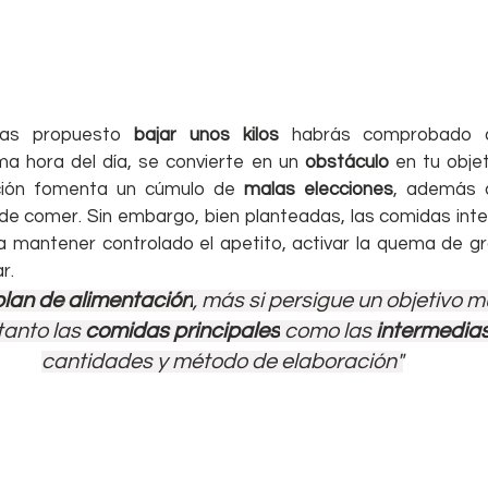
has propuesto 
bajar unos kilos
 habrás comprobado 
ma hora del día, se convierte en un 
obstáculo 
en tu objet
ción fomenta un cúmulo de 
malas elecciones
, además 
 de comer. Sin embargo, bien planteadas, las comidas int
a mantener controlado el apetito, activar la quema de gra
r.
plan de alimentación
, más si persigue un objetivo m
anto las 
comidas principales
 como las 
intermedia
cantidades y método de elaboración"