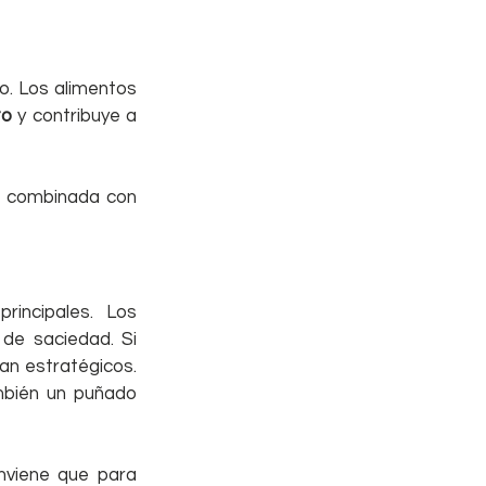
o. Los alimentos 
to
 y contribuye a 
a combinada con 
incipales. Los 
de saciedad. Si 
an estratégicos. 
mbién un puñado 
Si el snack lo vas a tomar tras una sesión de entrenamiento de fuerza conviene que para 