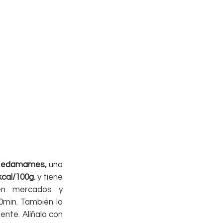
 
edamames, 
una 
kcal/100g.
 y tiene 
en mercados y 
min. También lo 
nte. Alíñalo con 