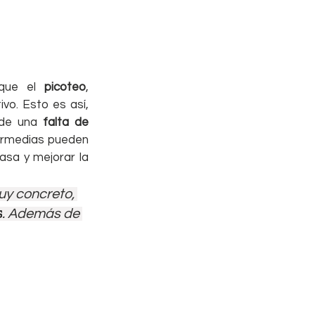
que el 
picoteo
, 
ivo. Esto es así, 
de una 
falta de 
ermedias pueden 
sa y mejorar la 
uy concreto, 
s
. Además de 