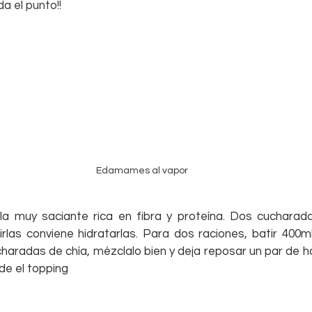
da el punto!!
Edamames al vapor
la muy saciante rica en fibra y proteína. Dos cucharad
rlas conviene hidratarlas. Para dos raciones, batir 400ml
haradas de chía, mézclalo bien y deja reposar un par de h
de el topping 