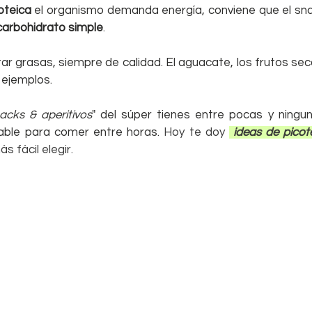
oteica
 el organismo demanda energía, conviene que el sna
carbohidrato simple
.
 grasas, siempre de calidad. El aguacate, los frutos secos
n ejemplos.
acks & aperitivos
" del súper tienes entre pocas y ninguna
able para comer entre horas. 
Hoy te doy 
 ideas de picot
s fácil elegir. 