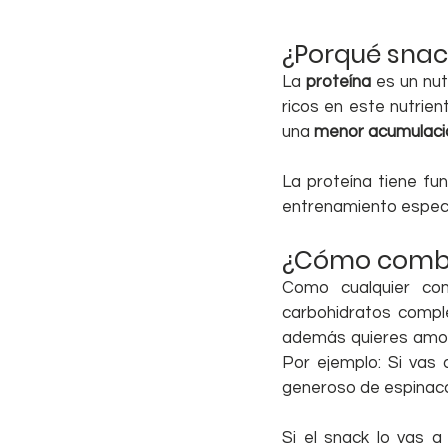
¿Porqué snack
La 
proteína
 es un nut
ricos en este nutrien
una
 menor acumulaci
La proteína tiene fu
entrenamiento especí
¿Cómo combin
Como cualquier com
carbohidratos comple
además quieres amorti
Por ejemplo: Si vas 
generoso de espinac