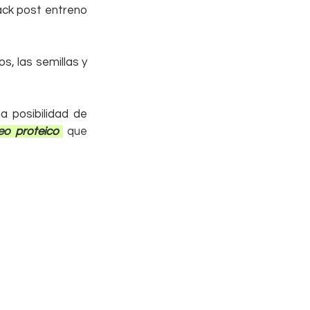
ck post entreno 
, las semillas y 
 posibilidad de 
eo 
proteico 
que 