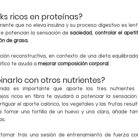
s ricos en proteínas?
riente que no eleva insulina y su proceso digestivo es lent
te potencian la sensación de 
saciedad
, 
controlar el apeti
ón de grasa.
nción reconstructiva, en contexto de una dieta equilibrad
fico te ayuda a 
mejorar composición corporal
.
arlo con otros nutrientes?
ida es importante que aporte los tres nutrientes pr
jos ricos en fibra te ayudará a potenciar la sensación 
guar el aporte calórico, los vegetales y las frutas result
a tomar una tortilla de un huevo y una clara, añade ta
as.