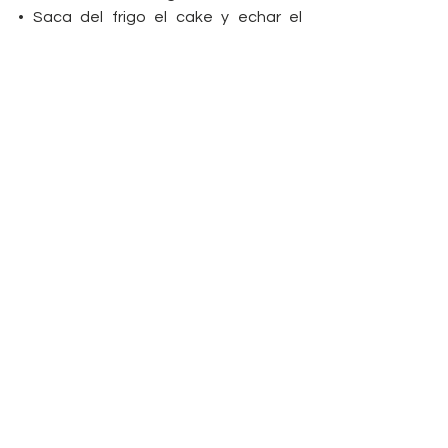
• Saca del frigo el cake y echar el 
topping. Pon en un bol la mermelada y 
agua para dar ligereza y asi esparcir 
mejor por la superficie
• Desmolda y .... CAKE  LISTO!!
Postre para el día a día o un evento 
especial ☺
VOLVER AL BLOG
¿Quieres que
Amaya
Fitness
lleve tu caso?
Puedes escribirla a este
mail
enformaconfitness@gmail.com