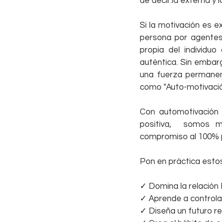
de decir:la externa y l
Si la motivación es e
persona por agentes 
propia del individuo
auténtica. Sin embarg
una fuerza permanen
como "Auto-motivació
Con automotivación 
positiva,  somos 
compromiso al 100% p
Pon en práctica estos
✓ Domina la relación 
✓ Aprende a controla
✓ Diseña un futuro re