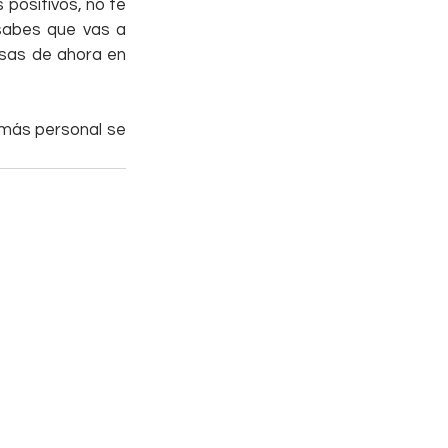
 positivos, no te 
sabes que vas a 
sas de ahora en 
 más personal se 