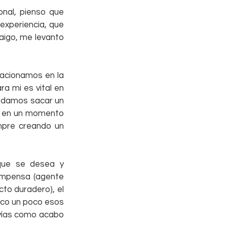
nal, pienso que 
xperiencia, que 
aigo, me levanto 
lacionamos en la 
a mi es vital en 
podamos sacar un 
a en un momento 
mpre creando un 
que se desea y 
ompensa (agente 
cto duradero), el 
ico un poco esos 
vías como acabo 