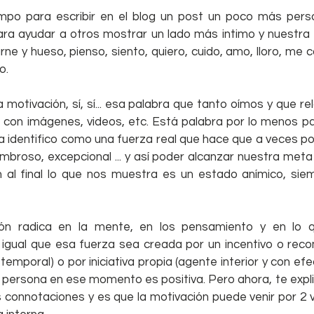
mpo para escribir en el blog un post un poco más perso
ara ayudar a otros mostrar un lado más intimo y nuestra e
ne y hueso, pienso, siento, quiero, cuido, amo, lloro, me c
o.
a motivación, sí, sí... esa palabra que tanto oímos y que re
con imágenes, videos, etc. Está palabra por lo menos par
 la identifico como una fuerza real que hace que a veces 
ombroso, excepcional ... y así poder alcanzar nuestra met
n al final lo que nos muestra es un estado anímico, sie
ión radica en la mente, en los pensamiento y en lo 
igual que esa fuerza sea creada por un incentivo o rec
temporal) o por iniciativa propia (agente interior y con efe
 persona en ese momento es positiva. Pero ahora, te expl
s connotaciones y es que la motivación puede venir por 2 