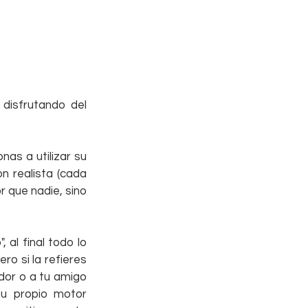
isfrutando del 
s a utilizar su 
n realista (cada 
 que nadie, sino 
al final todo lo 
o si la refieres 
dor o a tu amigo 
 propio motor 