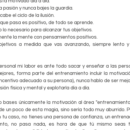
sta motivado día a día.
a pasión y nunca bajes la guardia.
e el ciclo de la ilusión.
que pasa es positivo, de todo se aprende.
 lo necesario para alcanzar tus objetivos.
ente la mente con pensamientos positivos.
jetivos a medida que vas avanzando, siempre lento y d
sonal mi labor es ante todo sacar y enseñar a las persona
jores, forma parte del entrenamiento incluir la motivació
ncentivo adecuado a su persona), nunca hablo de ser mejor
ión física y mental y explotarla día a día.
bases únicamente la motivación al área "entrenamiento", 
e un poco de esta magia, sino sería todo muy aburrido. Per
 tu caso, no tienes una persona de confianza, un entrena
nto, no pasa nada, es hora de que tú mismo seas tu