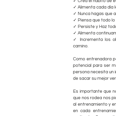
✓ Crea el hábito de e
✓ Alimenta cada día l
✓ Nunca hagas que acab
✓ Piensa que todo lo 
✓ Persiste y Haz todo
✓ Alimenta continuam
✓ Incrementa los ob
camino.
Como entrenadora per
potencial para ser me
persona necesita un i
de sacar su mejor vers
Es importante que no 
que nos rodea nos pid
al entrenamiento y en
en cada entrenamie