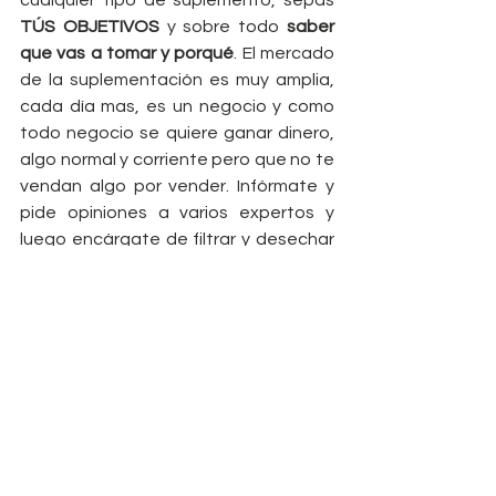
cualquier tipo de suplemento, sepas 
TÚS OBJETIVOS
 y sobre todo 
saber 
que vas a tomar y porqué
. El mercado 
de la suplementación es muy amplia, 
cada día mas, es un negocio y como 
todo negocio se quiere ganar dinero, 
algo normal y corriente pero que no te 
vendan algo por vender. Infórmate y 
pide opiniones a varios expertos y 
luego encárgate de filtrar y desechar 
aquel que no te convezca.  
   Antes de tomar la decisión de 
comprar cualquier suplemento debes 
pensar en salud y si algo no te la va a 
dar ..... evítalo
!
Incluir suplementacion te dará un 
extra siempre y cuando lleves un 
orden en tu rutina "diaria" de 