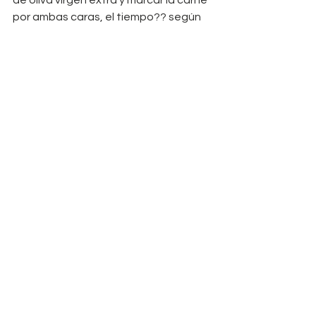
de oliva virgen extra y marcar la carne 
por ambas caras, el tiempo?? según 
te guste la carne, a mi me gusta al 
punto 
6.
 El pan, abrir por la mitad y pasarle 
por plancha, colocar la lechuga, 
cebolla y tomate y la carne y...LISTO! 
LISTO .... a flipar ñam ñam!!
VOLVER AL BLOG
¿Quieres que
Amaya
Fitness
lleve tu caso?
Puedes escribirla a este
mail
enformaconfitness@gmail.com