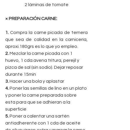
2 láminas de tomate
× PREPARACIÓN CARNE:
1.
 Compra la carne picada de ternera 
que sea de calidad en la carnicería, 
aproxi.180grs es lo que yo empleo. 
2. 
Mezclar la carne picada con 1 
huevo, 1 cda.avena tritura, perejil y 
pizca de sal (sin sodio). Dejar reposar 
durante 15min 
3.
 Hacer una bola y aplastar 
4.
 Poner las semillas de lino en un plato 
y poner la carne preparada sobre 
esta para que se adhieran a la 
superficie 
5.
 Poner a calentar una sartén 
antiadherente con 1 cda de aceite 